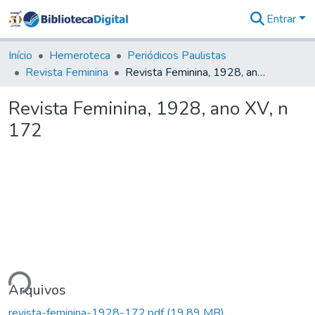
Entrar
Comunidades
&
Início
Hemeroteca
Periódicos Paulistas
Coleções
Revista Feminina
Revista Feminina, 1928, ano XV, n 172
Tudo na
Biblioteca
Revista Feminina, 1928, ano XV, n
Digital
172
Estatísticas
ndo...
Arquivos
revista-feminina-1928-172.pdf
(19,89 MB)