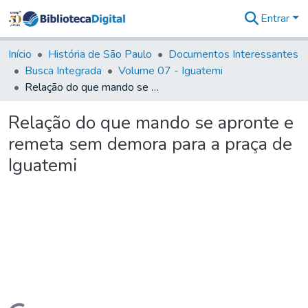
Entrar
Comunidades
&
Início
História de São Paulo
Documentos Interessantes
Coleções
Busca Integrada
Volume 07 - Iguatemi
Tudo na
Relação do que mando se apronte e remeta sem demora para a praça de Iguatemi
Biblioteca
Digital
Relação do que mando se apronte e
Estatísticas
remeta sem demora para a praça de
Iguatemi