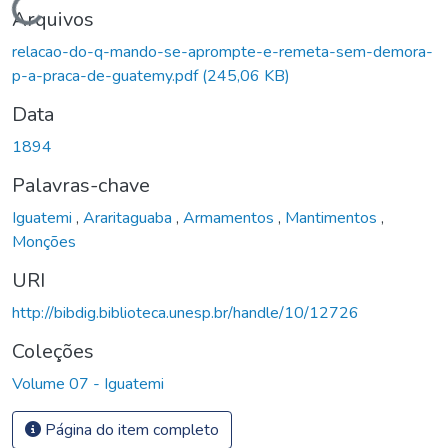
Carregando...
Arquivos
relacao-do-q-mando-se-aprompte-e-remeta-sem-demora-
p-a-praca-de-guatemy.pdf
(245,06 KB)
Data
1894
Palavras-chave
Iguatemi
,
Araritaguaba
,
Armamentos
,
Mantimentos
,
Monções
URI
http://bibdig.biblioteca.unesp.br/handle/10/12726
Coleções
Volume 07 - Iguatemi
Página do item completo