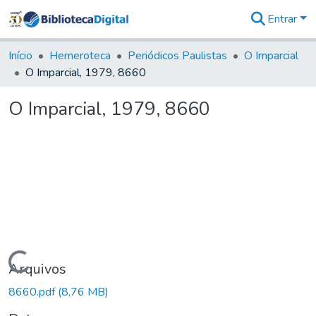
Entrar
Comunidades
&
Início
Hemeroteca
Periódicos Paulistas
O Imparcial
Coleções
O Imparcial, 1979, 8660
Tudo na
Biblioteca
O Imparcial, 1979, 8660
Digital
Estatísticas
Carregando...
Arquivos
8660.pdf
(8,76 MB)