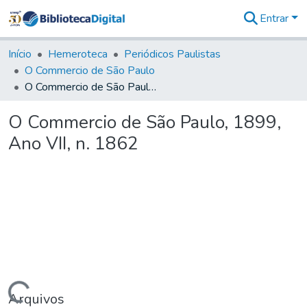
Entrar
Comunidades
&
Início
Hemeroteca
Periódicos Paulistas
Coleções
O Commercio de São Paulo
Tudo na
O Commercio de São Paulo, 1899, Ano VII, n. 1862
Biblioteca
Digital
O Commercio de São Paulo, 1899,
Estatísticas
Ano VII, n. 1862
Arquivos