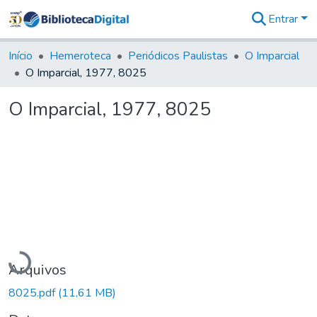
Entrar
Comunidades
&
Início
Hemeroteca
Periódicos Paulistas
O Imparcial
Coleções
O Imparcial, 1977, 8025
Tudo na
Biblioteca
O Imparcial, 1977, 8025
Digital
Estatísticas
Carregando...
Arquivos
8025.pdf
(11,61 MB)