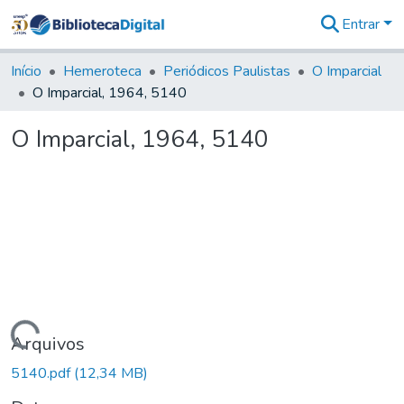
Entrar
Comunidades
&
Início
Hemeroteca
Periódicos Paulistas
O Imparcial
Coleções
O Imparcial, 1964, 5140
Tudo na
Biblioteca
O Imparcial, 1964, 5140
Digital
Estatísticas
Carregando...
Arquivos
5140.pdf
(12,34 MB)