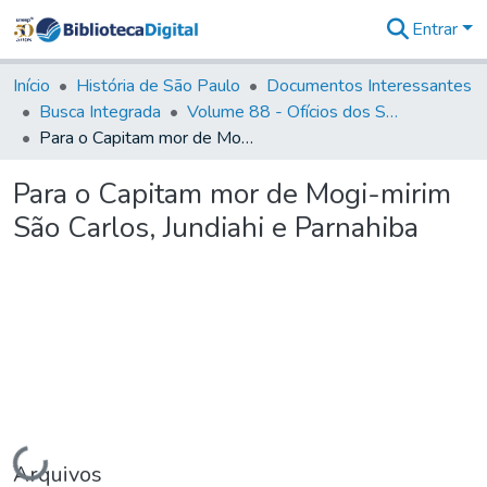
Entrar
Comunidades
&
Início
História de São Paulo
Documentos Interessantes
Coleções
Busca Integrada
Volume 88 - Ofícios dos Senhores Governadores Interinos da Capitania de São Paulo (1817- 1819)
Tudo na
Para o Capitam mor de Mogi-mirim São Carlos, Jundiahi e Parnahiba
Biblioteca
Digital
Para o Capitam mor de Mogi-mirim
Estatísticas
São Carlos, Jundiahi e Parnahiba
Carregando...
Arquivos