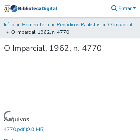
Entrar
Comunidades
&
Início
Hemeroteca
Periódicos Paulistas
O Imparcial
Coleções
O Imparcial, 1962, n. 4770
Tudo na
Biblioteca
O Imparcial, 1962, n. 4770
Digital
Estatísticas
Carregando...
Arquivos
4770.pdf
(9,8 MB)