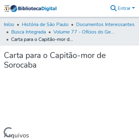
Entrar
Comunidades
&
Início
História de São Paulo
Documentos Interessantes
Coleções
Busca Integrada
Volume 77 - Ofícios do General Martim Lopes Lobo de Saldanha (Governador da Capitania): 1776-1777
Tudo na
Carta para o Capitão-mor de Sorocaba
Biblioteca
Digital
Carta para o Capitão-mor de
Estatísticas
Sorocaba
Carregando...
Arquivos