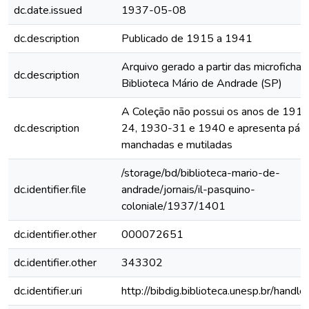
dc.date.issued
1937-05-08
dc.description
Publicado de 1915 a 1941
Arquivo gerado a partir das microfichas
dc.description
Biblioteca Mário de Andrade (SP)
A Coleção não possui os anos de 191
dc.description
24, 1930-31 e 1940 e apresenta pági
manchadas e mutiladas
/storage/bd/biblioteca-mario-de-
dc.identifier.file
andrade/jornais/il-pasquino-
coloniale/1937/1401
dc.identifier.other
000072651
dc.identifier.other
343302
dc.identifier.uri
http://bibdig.biblioteca.unesp.br/hand