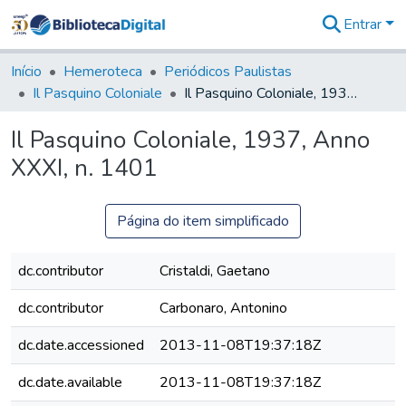
Entrar
Comunidades
&
Início
Hemeroteca
Periódicos Paulistas
Coleções
Il Pasquino Coloniale
Il Pasquino Coloniale, 1937, Anno XXXI, n. 1401
Tudo na
Biblioteca
Il Pasquino Coloniale, 1937, Anno
Digital
XXXI, n. 1401
Estatísticas
Página do item simplificado
dc.contributor
Cristaldi, Gaetano
dc.contributor
Carbonaro, Antonino
dc.date.accessioned
2013-11-08T19:37:18Z
dc.date.available
2013-11-08T19:37:18Z