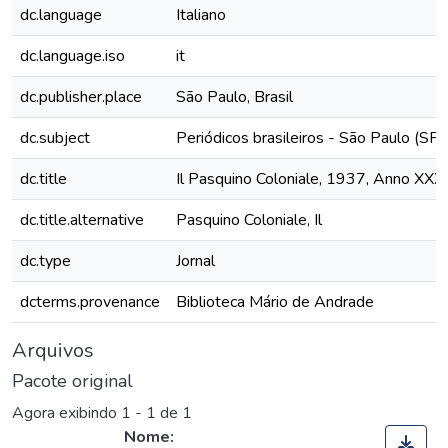
dc.language
Italiano
dc.language.iso
it
dc.publisher.place
São Paulo, Brasil
dc.subject
Periódicos brasileiros - São Paulo (SP)
dc.title
Il Pasquino Coloniale, 1937, Anno XXXI
dc.title.alternative
Pasquino Coloniale, Il
dc.type
Jornal
dcterms.provenance
Biblioteca Mário de Andrade
Arquivos
Pacote original
Agora exibindo
1 - 1 de 1
Nome: