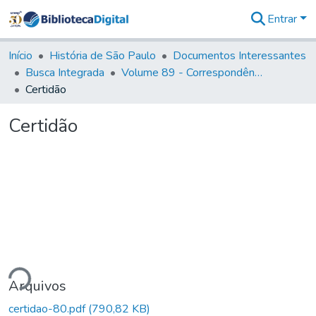
Entrar
Comunidades
&
Início
História de São Paulo
Documentos Interessantes
Coleções
Busca Integrada
Volume 89 - Correspondência do então Governador e Capitão General de São Paulo, Antonio Manoel de Mello Castro (1797-1802)
Tudo na
Certidão
Biblioteca
Digital
Certidão
Estatísticas
ndo...
Arquivos
certidao-80.pdf
(790,82 KB)