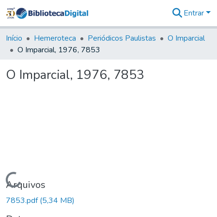
Entrar
Comunidades
&
Início
Hemeroteca
Periódicos Paulistas
O Imparcial
Coleções
O Imparcial, 1976, 7853
Tudo na
Biblioteca
O Imparcial, 1976, 7853
Digital
Estatísticas
Carregando...
Arquivos
7853.pdf
(5,34 MB)