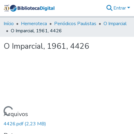
Entrar
Comunidades
&
Início
Hemeroteca
Periódicos Paulistas
O Imparcial
Coleções
O Imparcial, 1961, 4426
Tudo na
Biblioteca
O Imparcial, 1961, 4426
Digital
Estatísticas
Carregando...
Arquivos
4426.pdf
(2,23 MB)