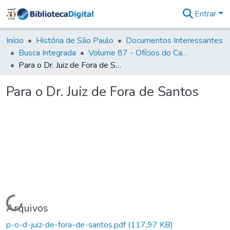
Entrar
Comunidades
&
Início
História de São Paulo
Documentos Interessantes
Coleções
Busca Integrada
Volume 87 - Ofícios do Capitão General Antonio Manoel de Melo Castro e Mendonça (1797- 1801)
Tudo na
Para o Dr. Juiz de Fora de Santos
Biblioteca
Digital
Para o Dr. Juiz de Fora de Santos
Estatísticas
Carregando...
Arquivos
p-o-d-juiz-de-fora-de-santos.pdf
(117,97 KB)