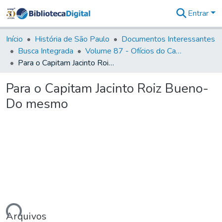
Entrar
Comunidades
&
Início
História de São Paulo
Documentos Interessantes
Coleções
Busca Integrada
Volume 87 - Ofícios do Capitão General Antonio Manoel de Melo Castro e Mendonça (1797- 1801)
Tudo na
Para o Capitam Jacinto Roiz Bueno- Do mesmo
Biblioteca
Digital
Para o Capitam Jacinto Roiz Bueno-
Estatísticas
Do mesmo
Arquivos