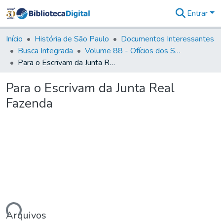
Entrar
Comunidades
&
Início
História de São Paulo
Documentos Interessantes
Coleções
Busca Integrada
Volume 88 - Ofícios dos Senhores Governadores Interinos da Capitania de São Paulo (1817- 1819)
Tudo na
Para o Escrivam da Junta Real Fazenda
Biblioteca
Digital
Para o Escrivam da Junta Real
Estatísticas
Fazenda
Arquivos